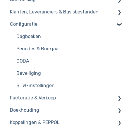
Klanten, Leveranciers & Basisbestanden
Basics
Configuratie
Dossierinstellingen
Klanten en leveranciers
Starten met importeren
Artikelen
Dagboeken
PDF documenten
Grootboekrekening
Periodes & Boekjaar
Contacten
CODA
Beveiliging
BTW-instellingen
Facturatie & Verkoop
Boekhouding
Verkoopfacturen
Koppelingen & PEPPOL
Creditnota
Algemene principes