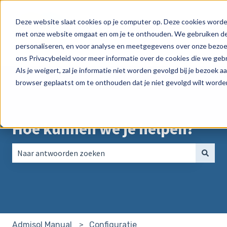
Deze website slaat cookies op je computer op. Deze cookies worde
Product
Peppol
Pri
met onze website omgaat en om je te onthouden. We gebruiken dez
Submenu tonen voor Produ
personaliseren, en voor analyse en meetgegevens over onze bezoek
ons Privacybeleid voor meer informatie over de cookies die we geb
Als je weigert, zal je informatie niet worden gevolgd bij je bezoek a
browser geplaatst om te onthouden dat je niet gevolgd wilt worde
Hoe kunnen we je helpen?
Er zijn geen suggesties want het zoekveld is leeg.
Configuratie
Admisol Manual