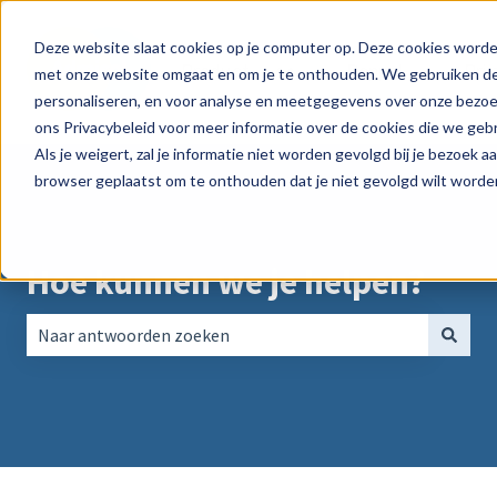
Deze website slaat cookies op je computer op. Deze cookies worde
Product
Peppol
Pri
met onze website omgaat en om je te onthouden. We gebruiken dez
Submenu tonen voor Produ
personaliseren, en voor analyse en meetgegevens over onze bezoek
ons Privacybeleid voor meer informatie over de cookies die we geb
Als je weigert, zal je informatie niet worden gevolgd bij je bezoek a
browser geplaatst om te onthouden dat je niet gevolgd wilt worde
Hoe kunnen we je helpen?
Er zijn geen suggesties want het zoekveld is leeg.