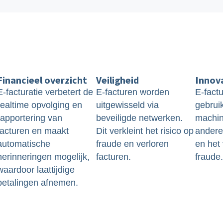
Financieel overzicht
Veiligheid
Innova
E-facturatie verbetert de
E-facturen worden
E-fact
realtime opvolging en
uitgewisseld via
gebrui
rapportering van
beveiligde netwerken.
machin
facturen en maakt
Dit verkleint het risico op
andere
automatische
fraude en verloren
en het
herinneringen mogelijk,
facturen.
fraude.
waardoor laattijdige
betalingen afnemen.