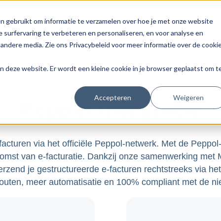
n gebruikt om informatie te verzamelen over hoe je met onze website
 surfervaring te verbeteren en personaliseren, en voor analyse en
ct
Peppol
Prijzen
Integraties
Blog
Support
andere media. Zie ons Privacybeleid voor meer informatie over de cooki
aan deze website. Er wordt een kleine cookie in je browser geplaatst om t
Accepteren
Weigeren
Peppol Integratie
facturen via het officiële Peppol-netwerk. Met de Peppol
komst van e-facturatie. Dankzij onze samenwerking met
rzend je gestructureerde e-facturen rechtstreeks via he
fouten, meer automatisatie en 100% compliant met de n