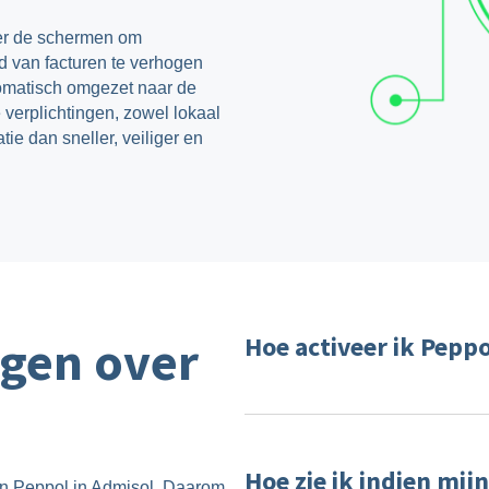
ter de schermen om
id van facturen te verhogen
tomatisch omgezet naar de
 verplichtingen, zowel lokaal
tie dan sneller, veiliger en
agen over
Hoe activeer ik Peppo
Ga in Admisol naar
Instelling
Je ziet daar automatisch de bed
Hoe zie ik indien mij
deze en pas ze indien nodig aa
an Peppol in Admisol. Daarom