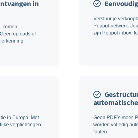
ontvangen in
Eenvoudig
Verstuur je verkoopf
Peppol-netwerk. Jou
n, komen
zijn Peppol inbox, f
 Geen uploads of
 herkenning,
Gestructur
automatische
atie in Europa. Met
Geen PDF’s meer. Pe
ijke verplichtingen
worden volledig aut
fouten.