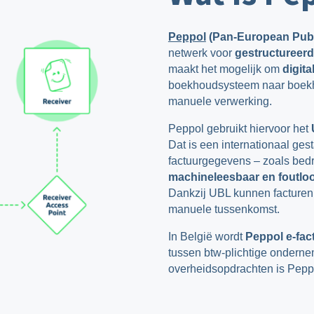
Peppol
(Pan-European Publ
netwerk voor
gestructureerde
maakt het mogelijk om
digita
boekhoudsysteem naar boekh
manuele verwerking.
Peppol gebruikt hiervoor het
Dat is een internationaal ge
factuurgegevens – zoals bed
machineleesbaar en foutlo
Dankzij UBL kunnen facturen 
manuele tussenkomst.
In België wordt
Peppol e-fact
tussen btw-plichtige ondern
overheidsopdrachten is Peppo