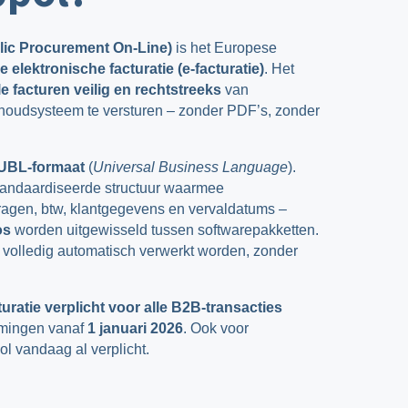
ic Procurement On-Line)
is het Europese
 elektronische facturatie (e-facturatie)
. Het
le facturen veilig en rechtstreeks
van
oudsysteem te versturen – zonder PDF’s, zonder
UBL-formaat
(
Universal Business Language
).
standaardiseerde structuur waarmee
ragen, btw, klantgegevens en vervaldatums –
os
worden uitgewisseld tussen softwarepakketten.
volledig automatisch verwerkt worden, zonder
uratie verplicht voor alle B2B-transacties
emingen vanaf
1 januari 2026
. Ook voor
l vandaag al verplicht.