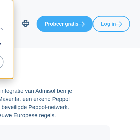
Probeer gratis
Log in
es
Choose language
e
-integratie van Admisol ben je
 Maventa, een erkend Peppol
t beveiligde Peppol-netwerk.
ieuwe Europese regels.