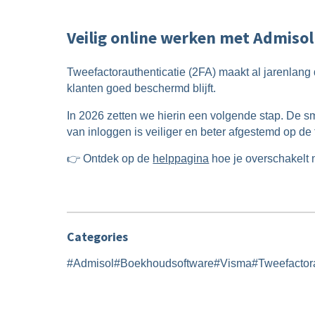
Veilig online werken met Admisol
Tweefactorauthenticatie (2FA) maakt al jarenlang 
klanten goed beschermd blijft.
In 2026 zetten we hierin een volgende stap. De 
van inloggen is veiliger en beter afgestemd op d
👉 Ontdek op de
helppagina
hoe je overschakelt n
Categories
#
Admisol
#
Boekhoudsoftware
#
Visma
#
Tweefactor