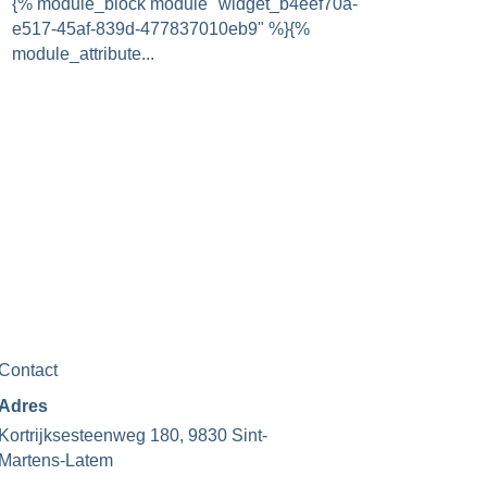
{% module_block module "widget_b4eef70a-
e517-45af-839d-477837010eb9" %}{%
module_attribute...
Contact
Adres
Kortrijksesteenweg 180, 9830 Sint-
Martens-Latem