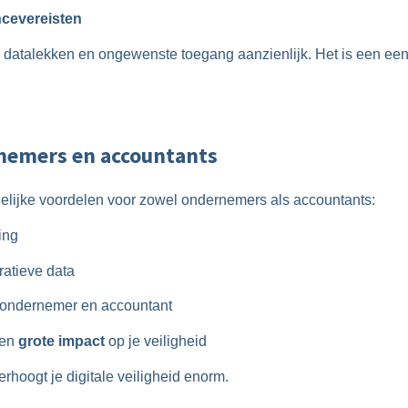
ncevereisten
op datalekken en ongewenste toegang aanzienlijk. Het is een een
rnemers en accountants
idelijke voordelen voor zowel ondernemers als accountants:
ing
ratieve data
 ondernemer en accountant
een
grote impact
op je veiligheid
rhoogt je digitale veiligheid enorm.