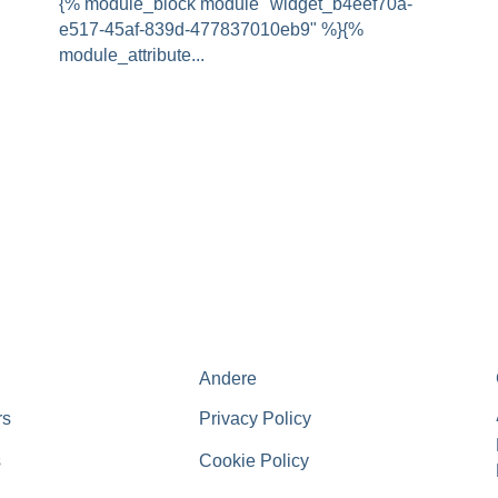
{% module_block module "widget_b4eef70a-
e517-45af-839d-477837010eb9" %}{%
module_attribute...
Andere
rs
Privacy Policy
s
Cookie Policy