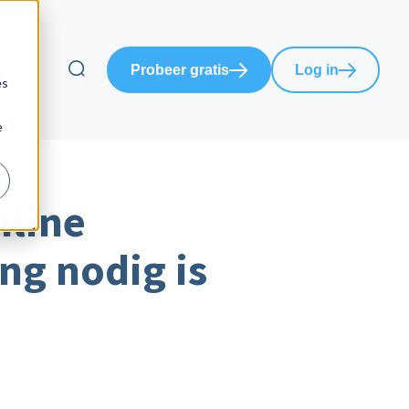
port
Probeer gratis
Log in
es
e
nline
ng nodig is