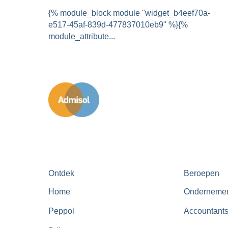
{% module_block module "widget_b4eef70a-
e517-45af-839d-477837010eb9" %}{%
module_attribute...
Ontdek
Beroepen
Home
Onderneme
Peppol
Accountant