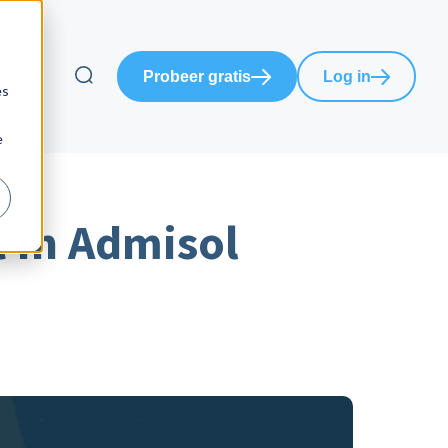
port
Probeer gratis
Log in
es
e
 in Admisol