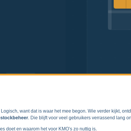
gisch, want dat is waar het mee begon. Wie verder kijkt, ontd
stockbeheer
. Die blijft voor veel gebruikers verrassend lang o
cies doet en waarom het voor KMO's zo nuttig is.