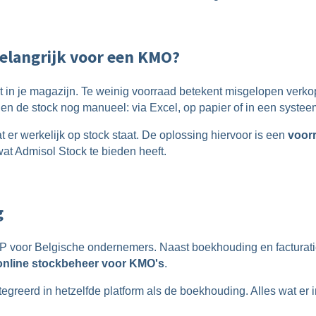
elangrijk voor een KMO?
ert in je magazijn. Te weinig voorraad betekent misgelopen ve
en de stock nog manueel: via Excel, op papier of in een systeem 
t er werkelijk op stock staat. De oplossing hiervoor is een
voorr
 wat Admisol Stock te bieden heeft.
g
ERP voor Belgische ondernemers. Naast boekhouding en facturatie 
online stockbeheer voor KMO's
.
egreerd in hetzelfde platform als de boekhouding. Alles wat er