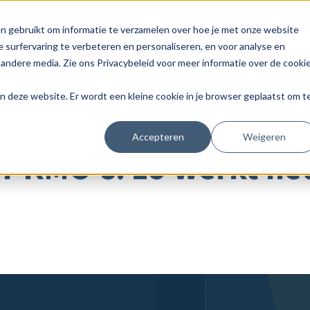
n gebruikt om informatie te verzamelen over hoe je met onze website
 surfervaring te verbeteren en personaliseren, en voor analyse en
Product
Peppol
Prijzen
Integraties
Blog
Sup
andere media. Zie ons Privacybeleid voor meer informatie over de cooki
aan deze website. Er wordt een kleine cookie in je browser geplaatst om t
Accepteren
Weigeren
r KMO's: zo werkt het