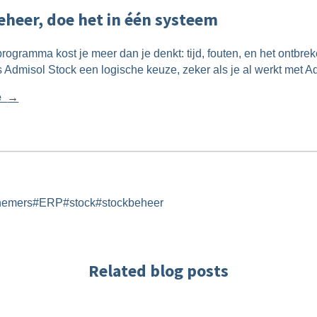
eheer, doe het in één systeem
ogramma kost je meer dan je denkt: tijd, fouten, en het ontbreke
is Admisol Stock een logische keuze, zeker als je al werkt met 
ie
→
nemers
#
ERP
#
stock
#
stockbeheer
Related blog posts