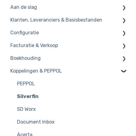
Aan de slag
Klanten, Leveranciers & Basisbestanden
Basics
Configuratie
Dossierinstellingen
Klanten en leveranciers
Facturatie & Verkoop
Starten met importeren
Artikelen
Dagboeken
Boekhouding
PDF documenten
Grootboekrekening
Periodes & Boekjaar
Verkoopfacturen
Koppelingen & PEPPOL
Contacten
CODA
Creditnota
Algemene principes
Beveiliging
Self-billing
Hulpprogramma's
PEPPOL
BTW-instellingen
Kortingen & Beperkingen
Afsluiting
Silverfin
Overige
SD Worx
Document Inbox
Acerta