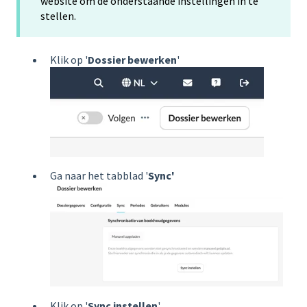
website om de onderstaande instellingen in te
stellen.
Klik op '
Dossier bewerken
'
Ga naar het tabblad '
Sync'
Klik op '
Sync instellen
'