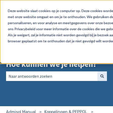
Deze website slaat cookies op je computer op. Deze cookies worde
Product
Peppol
Pri
met onze website omgaat en om je te onthouden. We gebruiken dez
Submenu tonen voor Produ
personaliseren, en voor analyse en meetgegevens over onze bezoek
ons Privacybeleid voor meer informatie over de cookies die we geb
Als je weigert, zal je informatie niet worden gevolgd bij je bezoek a
browser geplaatst om te onthouden dat je niet gevolgd wilt worde
Hoe kunnen we je helpen?
Er zijn geen suggesties want het zoekveld is leeg.
Admisol Manual
Koppelingen & PEPPOL