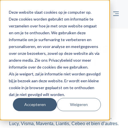
Deze website slaat cookies op je computer op.
Deze cookies worden gebruikt om informatie te
verzamelen over hoe je met onze website omgaat
en om je te onthouden. We gebruiken deze
informatie om je surfervaring te verbeteren en
Des intégrations
personaliseren, en voor analyse en meetgegevens
over onze bezoekers, zowel op deze website als via
qui simplifient
andere media. Zie ons Privacybeleid voor meer
informatie over de cookies die we gebruiken.
votre flux de
Als je weigert, zal je informatie niet worden gevolgd
bij je bezoek aan deze website. Er wordt een kleine
travail
cookie in je browser geplaatst om te onthouden
dat je niet gevolgd wilt worden.
Accepteren
Weigeren
Admisol collabore en toute transparence avec un
nombre croissant de partenaires, tels que Silverfin,
Lucy, Visma, Maventa, Liantis, Cebeo et bien d’autres.